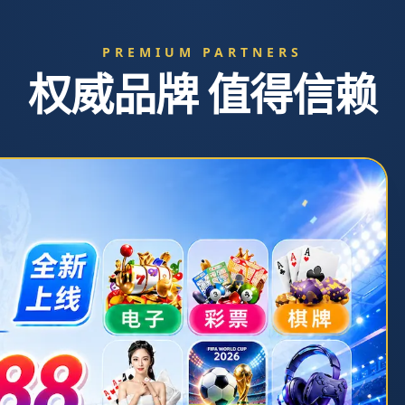
云体育电竞资讯
安全保障