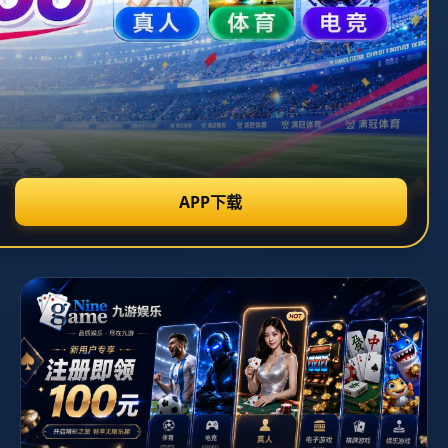
官方活动，助您全方位掌握第一手竞猜与观赛信息。