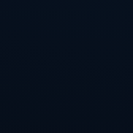
体育
2026-05-19
2026世界杯开幕时间墨西哥比分预测：
如果你想把“2026世界杯开幕时间墨西哥比分预测”看得更
阅读详情