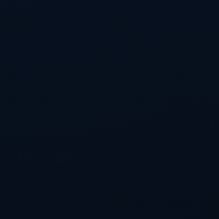
现入手。数据不会替你下注，但能帮你把比分走向拆得更明白。