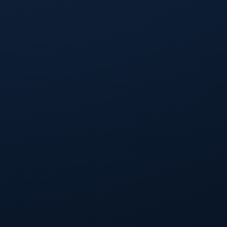
化为精准的赛前预判。