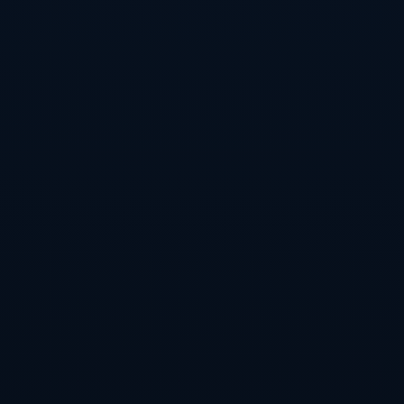
用数据推演揭幕战的每一种可能
清楚，不妨从历届揭幕战的时间分布、进球规律和墨西哥队首战表